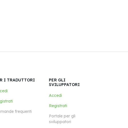
R I TRADUTTORI
PER GLI
SVILUPPATORI
cedi
Accedi
istrati
Registrati
mande frequenti
Portale per gli
sviluppatori