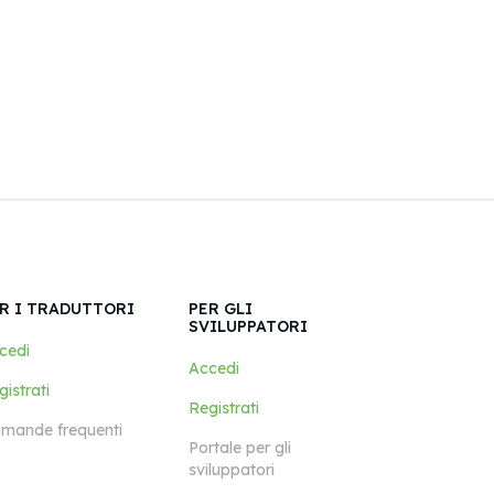
R I TRADUTTORI
PER GLI
SVILUPPATORI
cedi
Accedi
istrati
Registrati
mande frequenti
Portale per gli
sviluppatori