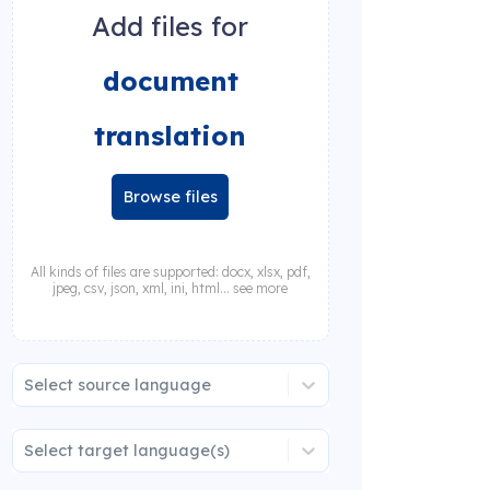
Add files for
document
translation
Browse files
All kinds of files are supported: docx, xlsx, pdf,
jpeg, csv, json, xml, ini, html... see more
Select source language
Select target language(s)