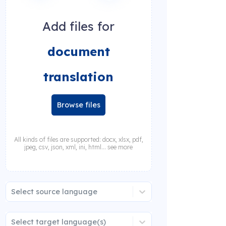
Add files for
document
translation
Browse files
All kinds of files are supported: docx, xlsx, pdf,
jpeg, csv, json, xml, ini, html... see more
Select source language
Select target language(s)