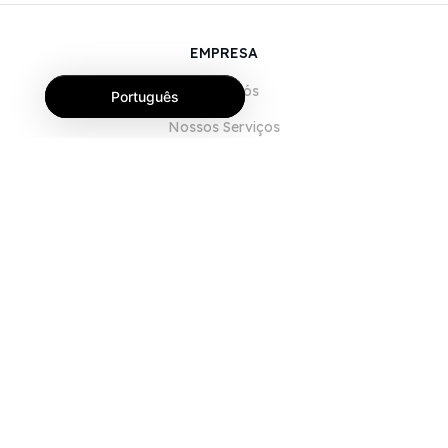
EMPRESA
Sobre Nós
Português
Nossos Serviços
Blog
Perguntas Frequentes (FAQ)
Nossa Equipe
Carreiras
Jurídico
Entre em Contato
PARA CLIENTES