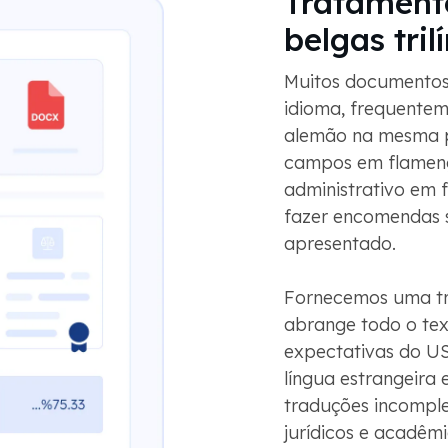
Tratament
belgas tri
Muitos documentos 
idioma, frequentem
alemão na mesma pá
campos em flameng
administrativo em 
fazer encomendas 
apresentado.
Fornecemos uma tr
abrange todo o text
expectativas do U
língua estrangeira
traduções incomplet
jurídicos e acadêmi