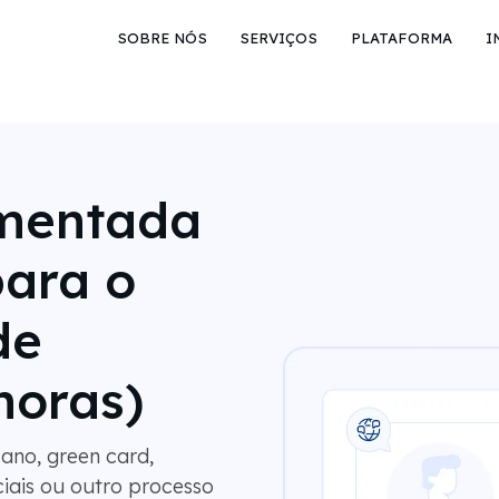
SOBRE NÓS
SERVIÇOS
PLATAFORMA
I
amentada
ara o
de
horas)
ano, green card,
iais ou outro processo