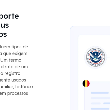
porte
eus
os
cluem tipos de
a que exigem
. Um termo
 extrato de um
 o registro
ente usados ​​
iliar, histórico
 em processos