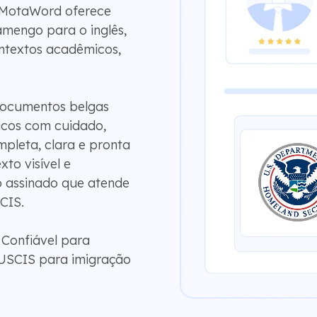
 MotaWord oferece
amengo para o inglês,
ntextos acadêmicos,
documentos belgas
micos com cuidado,
pleta, clara e pronta
to visível e
o assinado que atende
CIS.
 Confiável para
USCIS para imigração