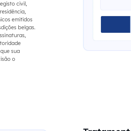
isto civil,
residência,
micos emitidos
sdições belgas.
ssinaturas,
toridade
 que sua
isão o