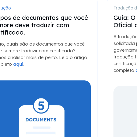
dução
Tradução 
tipos de documentos que você
Guia: O
mpre deve traduzir com
Oficial
tificado.
A tradução
solicitada
ão, quais são os documentos que você
govername
e sempre traduzir com certificado?
tradução 
s analisar mais de perto. Leia o artigo
certificaç
pleto
aqui
.
completo