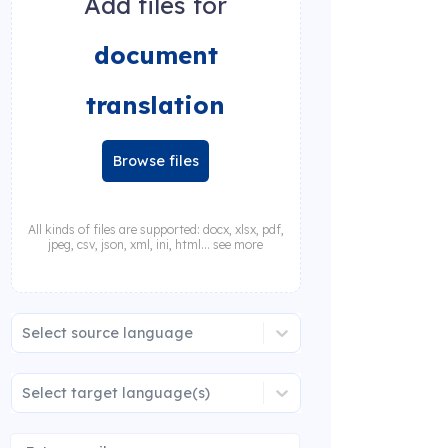
Add files for
document
translation
Browse files
All kinds of files are supported: docx, xlsx, pdf,
jpeg, csv, json, xml, ini, html... see more
Select source language
Select target language(s)