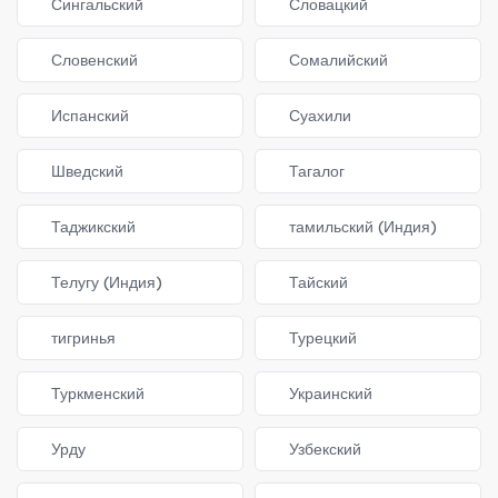
Сингальский
Словацкий
Словенский
Сомалийский
Испанский
Суахили
Шведский
Тагалог
Таджикский
тамильский (Индия)
Телугу (Индия)
Тайский
тигринья
Турецкий
Туркменский
Украинский
Урду
Узбекский