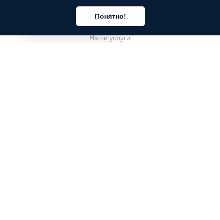
КОМПАНИЯ
Понятно!
О компании
Русский
Наши услуги
Блог
Часто задаваемые вопросы
Наша команда
Карьеры
Юриспруденция
Контакты
ДЛЯ КЛИЕНТОВ
Войти
Зарегистрироваться