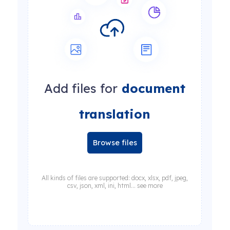
Add files for
document
translation
Browse files
All kinds of files are supported: docx, xlsx, pdf, jpeg,
csv, json, xml, ini, html... see more