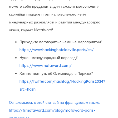
можете себе предтавить, для такского метрополитія,
карімійіці іпиціцкіе гігры, напріволеного негія
мжедунарных разноглясій и разития международого
общія, будеет MotaWord!
Приходите поговорить с нами на мероприятии!
https://www.hackinghoteldeville.paris/en/
Нужен международный перевод?
https://www.motaword.com/
Хотите твитнуть об Олимпиаде в Париже?
https://twitter.com/hashtag/HackingParis2024?
src=hash
Ознакомьтесь с этой статьей на французском языке:
https://fr.motaword.com/blog/motaword-paris-