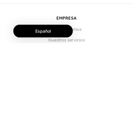
EMPRESA
Quiénes somos
Español
Nuestros servicios
Blog
Preguntas frecuentes
Nuestro equipo
Empleo
Legal
Póngase en contacto con nosotros
PARA CLIENTES