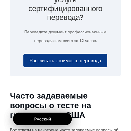
сертифицированного
перевода?
Переведите документ профессиональным
переводчиком всего за
12 часов.
Рассчитать стоимость перевода
Часто задаваемые
вопросы о тесте на
гражданство США
Русский
Русский
Русский
Вот ответы на некоторые часто задаваемые вопросы об