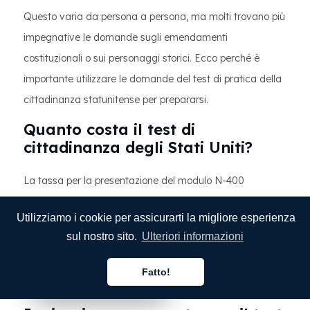
Questo varia da persona a persona, ma molti trovano più
impegnative le domande sugli emendamenti
costituzionali o sui personaggi storici. Ecco perché è
importante utilizzare le domande del test di pratica della
cittadinanza statunitense per prepararsi.
Quanto costa il test di
cittadinanza degli Stati Uniti?
La tassa per la presentazione del modulo N-400
(Domanda di naturalizzazione) è attualmente di 640
Utilizziamo i cookie per assicurarti la migliore esperienza
dollari, più una commissione per i servizi biometrici di 85
sul nostro sito.
Ulteriori informazioni
dollari, per un totale di 725 dollari. Potrebbero essere
disponibili esenzioni dalle commissioni per coloro che ne
Fatto!
Italiano
Italiano
Italiano
hanno i requisiti.