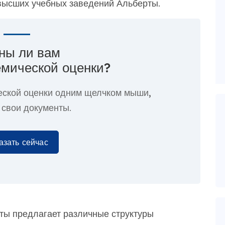
высших учебных заведений Альберты.
ны ли вам
емической оценки?
еской оценки
одним щелчком мыши,
 свои документы.
азать сейчас
ты предлагает различные структуры