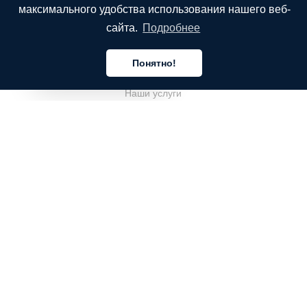
максимального удобства использования нашего веб-
сайта.
Подробнее
КОМПАНИЯ
Понятно!
О компании
Русский
Наши услуги
Блог
Часто задаваемые вопросы
Наша команда
Карьеры
Юриспруденция
Контакты
ДЛЯ КЛИЕНТОВ