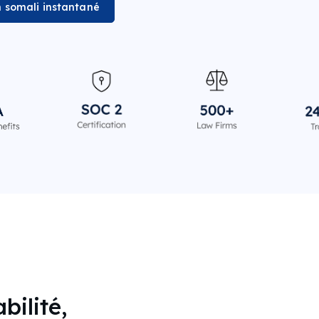
n somali instantané
bilité,