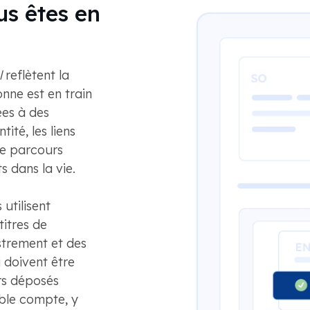
us êtes en
l
reflètent la
onne est en train
ées à des
ité, les liens
 le parcours
 dans la vie.
utilisent
titres de
strement et des
 doivent être
ers déposés
ble compte, y