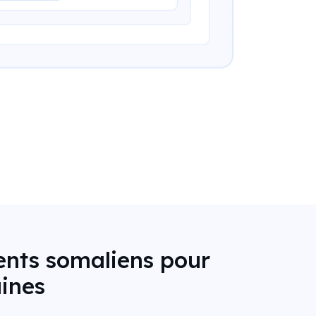
ments somaliens pour
aines