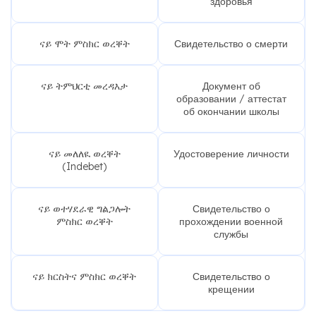
здоровья
ናይ ሞት ምስክር ወረቐት
Свидетельство о смерти
ናይ ትምህርቲ መረዳእታ
Документ об
образовании / аттестат
об окончании школы
ናይ መለለዪ ወረቐት
Удостоверение личности
(Indebet)
ናይ ወተሃደራዊ ግልጋሎት
Свидетельство о
ምስክር ወረቐት
прохождении военной
службы
ናይ ክርስትና ምስክር ወረቐት
Свидетельство о
крещении