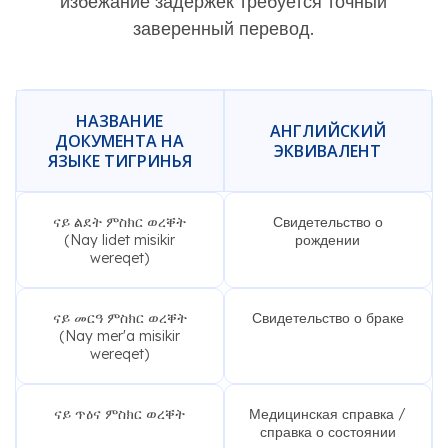
избежание задержек требуется точный
заверенный перевод.
НАЗВАНИЕ
АНГЛИЙСКИЙ
ДОКУМЕНТА НА
ЭКВИВАЛЕНТ
ЯЗЫКЕ ТИГРИНЬЯ
ናይ ልደት ምስክር ወረቐት
Свидетельство о
(Nay lidet misikir
рождении
wereqet)
ናይ መርዓ ምስክር ወረቐት
Свидетельство о браке
(Nay mer'a misikir
wereqet)
ናይ ጥዕና ምስክር ወረቐት
Медицинская справка /
справка о состоянии