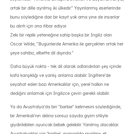
ortak bir dille ayrılmış iki ülkedir." Yayınlanmış eserlerinde
bunu söylediğine dair bir kayıt yok ama yine de insanlar
bu alıntı için ona itibar ediyor.
Zeki bir replik yeteneğine sahip başka bir İngiliz olan
Oscar Wilde, "Bugünlerde Amerika ile gerçekten ortak her
şeye sahibiz, elbette dil dışında."
Daha büyük nokta - tek dil olarak adlandırılan şey içinde
kafa karışıklığı ve yanlış anlama olabilir. İngiltere'de
seyahat eden bazı Amerikalılar için, yerel halkın ne
dediğini anlamak için İngilizce çeviri gerekli olabilir.
Ya da Avustralya'da biri "barbie" kelimesini söylediğinde,
bir Amerikalı'nın aklına sonsuz sayıda giyim stiliyle
giydirilebilen oyuncak bebek gelebilir. Yanılmış olacaklar.
Avustralyalılar için 'barbie', mangalda pişirilmiş et