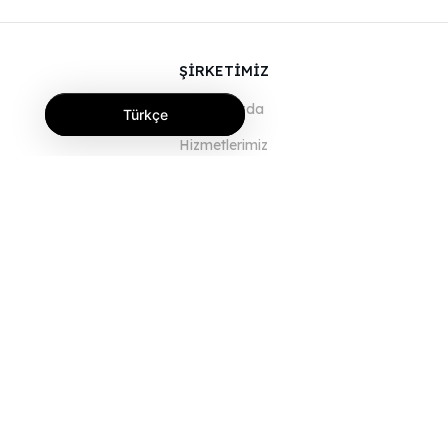
ŞİRKETİMİZ
Hakkımızda
Türkçe
Hizmetlerimiz
Blog
SSS
Ekibimiz
Kariyer
Hukuk
Bize Ulaşın
MÜŞTERİLER İÇİN