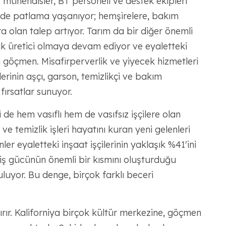
 mühendisler, BT personeli ve destek ekipleri
 de patlama yaşanıyor; hemşirelere, bakım
ra olan talep artıyor. Tarım da bir diğer önemli
ük üretici olmaya devam ediyor ve eyaletteki
sı göçmen. Misafirperverlik ve yiyecek hizmetleri
lerinin aşçı, garson, temizlikçi ve bakım
 fırsatlar sunuyor.
 de hem vasıflı hem de vasıfsız işçilere olan
ve temizlik işleri hayatını kuran yeni gelenleri
er eyaletteki inşaat işçilerinin yaklaşık %41'ini
n iş gücünün önemli bir kısmını oluşturduğu
luyor. Bu denge, birçok farklı beceri
tırır. Kaliforniya birçok kültür merkezine, göçmen