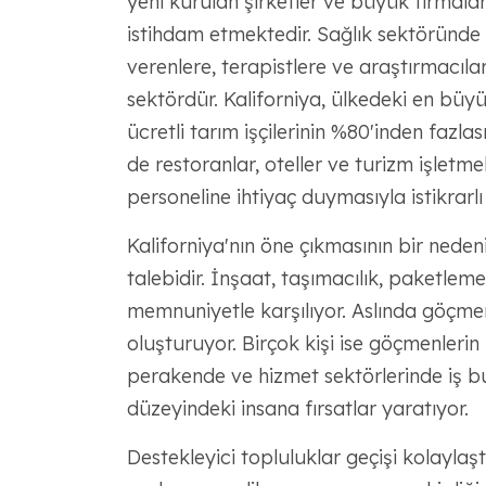
yeni kurulan şirketler ve büyük firmalar
istihdam etmektedir. Sağlık sektöründe
verenlere, terapistlere ve araştırmacıla
sektördür. Kaliforniya, ülkedeki en büy
ücretli tarım işçilerinin %80'inden fazla
de restoranlar, oteller ve turizm işletme
personeline ihtiyaç duymasıyla istikrarlı
Kaliforniya'nın öne çıkmasının bir nedeni
talebidir. İnşaat, taşımacılık, paketleme 
memnuniyetle karşılıyor. Aslında göçmenl
oluşturuyor. Birçok kişi ise göçmenleri
perakende ve hizmet sektörlerinde iş bu
düzeyindeki insana fırsatlar yaratıyor.
Destekleyici topluluklar geçişi kolaylaş