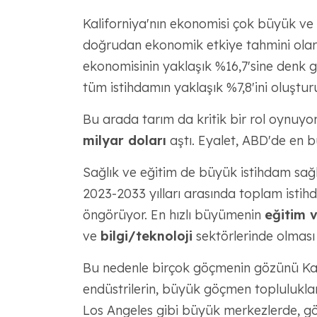
Kaliforniya'nın ekonomisi çok büyük ve ç
doğrudan ekonomik etkiye tahmini ola
ekonomisinin yaklaşık %16,7'sine denk gel
tüm istihdamın yaklaşık %7,8'ini oluştur
Bu arada tarım da kritik bir rol oynuyor
milyar doları
aştı. Eyalet, ABD'de en 
Sağlık ve eğitim de büyük istihdam sağl
2023-2033 yılları arasında toplam istih
öngörüyor. En hızlı büyümenin
eğitim v
ve
bilgi/teknoloji
sektörlerinde olması 
Bu nedenle birçok göçmenin gözünü Kalif
endüstrilerin, büyük göçmen toplulukların
Los Angeles gibi büyük merkezlerde, göç