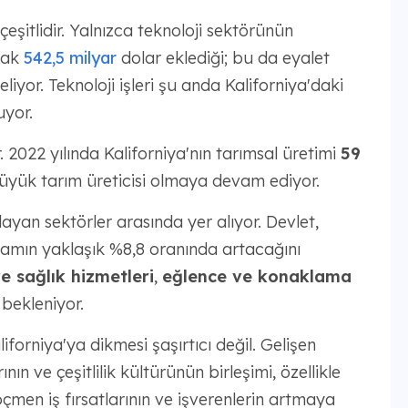
eşitlidir. Yalnızca teknoloji sektörünün
rak
542,5 milyar
dolar eklediği; bu da eyalet
iyor. Teknoloji işleri şu anda Kaliforniya'daki
uyor.
. 2022 yılında Kaliforniya'nın tarımsal üretimi
59
büyük tarım üreticisi olmaya devam ediyor.
ayan sektörler arasında yer alıyor. Devlet,
damın yaklaşık %8,8 oranında artacağını
e sağlık hizmetleri
,
eğlence ve konaklama
bekleniyor.
orniya'ya dikmesi şaşırtıcı değil. Gelişen
ın ve çeşitlilik kültürünün birleşimi, özellikle
men iş fırsatlarının ve işverenlerin artmaya