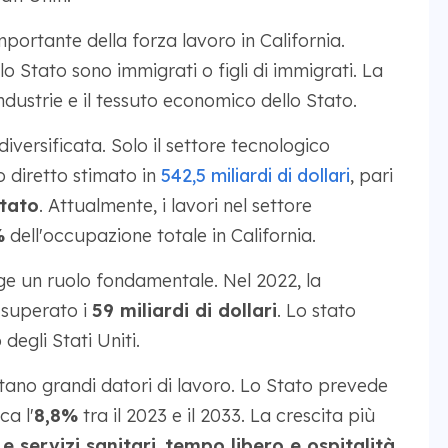
portante della forza lavoro in California.
llo Stato sono immigrati o figli di immigrati. La
ndustrie e il tessuto economico dello Stato.
iversificata. Solo il settore tecnologico
 diretto stimato in
542,5 miliardi di dollari
, pari
Stato
. Attualmente, i lavori nel settore
%
dell'occupazione totale in California.
ge un ruolo fondamentale. Nel 2022, la
 superato i
59 miliardi di dollari
. Lo stato
degli Stati Uniti.
ntano grandi datori di lavoro. Lo Stato prevede
ca l'
8,8%
tra il 2023 e il 2033. La crescita più
 e servizi sanitari
,
tempo libero e ospitalità