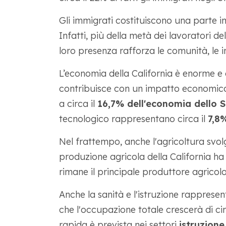
Gli immigrati costituiscono una parte im
Infatti, più della metà dei lavoratori de
loro presenza rafforza le comunità, le i
L’economia della California è enorme e d
contribuisce con un impatto economico
a circa il
16,7% dell'economia dello 
tecnologico rappresentano circa il
7,8
Nel frattempo, anche l'agricoltura svol
produzione agricola della California ha
rimane il principale produttore agricolo 
Anche la sanità e l'istruzione rapprese
che l'occupazione totale crescerà di cir
rapida è prevista nei settori
istruzione