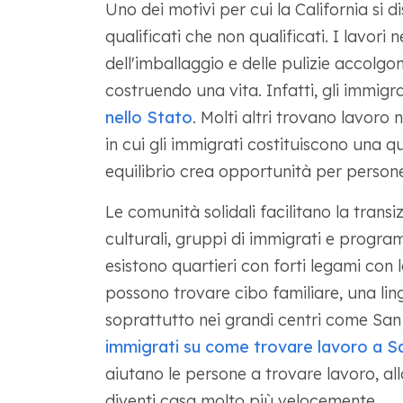
Uno dei motivi per cui la California si di
qualificati che non qualificati. I lavori ne
dell'imballaggio e delle pulizie accolgon
costruendo una vita. Infatti, gli immigra
nello Stato
. Molti altri trovano lavoro n
in cui gli immigrati costituiscono una q
equilibrio crea opportunità per persone 
Le comunità solidali facilitano la transi
culturali, gruppi di immigrati e programm
esistono quartieri con forti legami con la
possono trovare cibo familiare, una li
soprattutto nei grandi centri come San
immigrati su come trovare lavoro a S
aiutano le persone a trovare lavoro, all
diventi casa molto più velocemente.