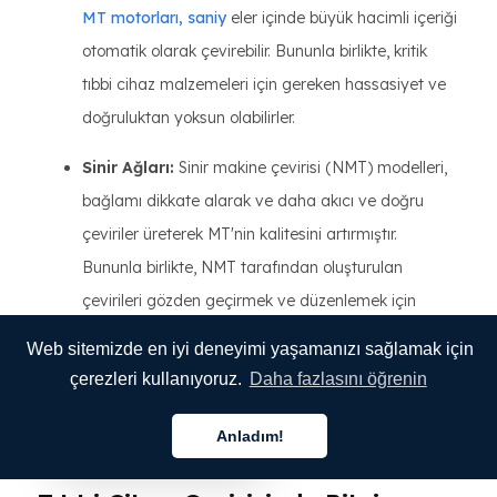
MT motorları, saniy
eler içinde büyük hacimli içeriği
otomatik olarak çevirebilir. Bununla birlikte, kritik
tıbbi cihaz malzemeleri için gereken hassasiyet ve
doğruluktan yoksun olabilirler.
Sinir Ağları:
Sinir makine çevirisi (NMT) modelleri,
bağlamı dikkate alarak ve daha akıcı ve doğru
çeviriler üreterek MT'nin kalitesini artırmıştır.
Bununla birlikte, NMT tarafından oluşturulan
çevirileri gözden geçirmek ve düzenlemek için
insan uzmanlığı hala gereklidir.
Web sitemizde en iyi deneyimi yaşamanızı sağlamak için
çerezleri kullanıyoruz.
Daha fazlasını öğrenin
Tıbbi cihaz üreticileri, MT ve sinir ağlarının gücünden
yararlanarak dil doğruluğunu korurken çeviri sürecindeki
Anladım!
Türkçe
verimliliği ve üretkenliği artırabilir.