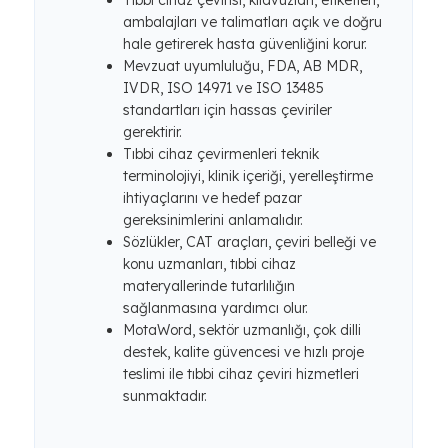
Tıbbi cihaz çevirisi, kılavuzları, etiketleri,
ambalajları ve talimatları açık ve doğru
hale getirerek hasta güvenliğini korur.
Mevzuat uyumluluğu, FDA, AB MDR,
IVDR, ISO 14971 ve ISO 13485
standartları için hassas çeviriler
gerektirir.
Tıbbi cihaz çevirmenleri teknik
terminolojiyi, klinik içeriği, yerelleştirme
ihtiyaçlarını ve hedef pazar
gereksinimlerini anlamalıdır.
Sözlükler, CAT araçları, çeviri belleği ve
konu uzmanları, tıbbi cihaz
materyallerinde tutarlılığın
sağlanmasına yardımcı olur.
MotaWord, sektör uzmanlığı, çok dilli
destek, kalite güvencesi ve hızlı proje
teslimi ile tıbbi cihaz çeviri hizmetleri
sunmaktadır.