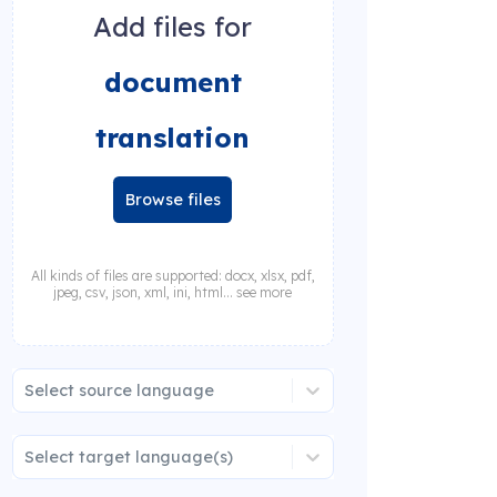
Add files for
document
translation
Browse files
All kinds of files are supported: docx, xlsx, pdf,
jpeg, csv, json, xml, ini, html... see more
Select source language
Select target language(s)