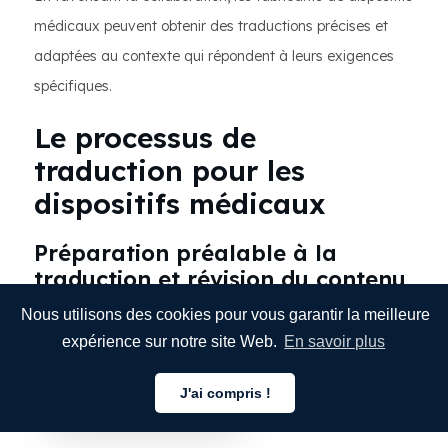
médicaux peuvent obtenir des traductions précises et
adaptées au contexte qui répondent à leurs exigences
spécifiques.
Le processus de
traduction pour les
dispositifs médicaux
Préparation préalable à la
traduction et révision du contenu
Nous utilisons des cookies pour vous garantir la meilleure
Le processus de traduction pour les dispositifs médicaux
expérience sur notre site Web.
En savoir plus
comporte plusieurs étapes, à commencer par la
préparation préalable à la traduction et la révision du
J'ai compris !
Français
contenu :