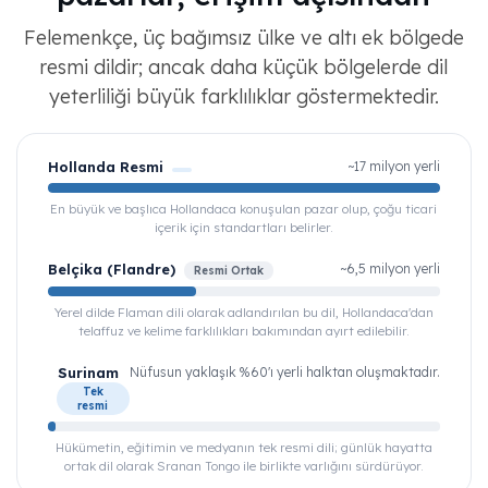
Felemenkçe, üç bağımsız ülke ve altı ek bölgede
resmi dildir; ancak daha küçük bölgelerde dil
yeterliliği büyük farklılıklar göstermektedir.
Hollanda Resmi
~17 milyon yerli
En büyük ve başlıca Hollandaca konuşulan pazar olup, çoğu ticari
içerik için standartları belirler.
Belçika (Flandre)
~6,5 milyon yerli
Resmi Ortak
Yerel dilde Flaman dili olarak adlandırılan bu dil, Hollandaca'dan
telaffuz ve kelime farklılıkları bakımından ayırt edilebilir.
Surinam
Nüfusun yaklaşık %60'ı yerli halktan oluşmaktadır.
Tek
resmi
Hükümetin, eğitimin ve medyanın tek resmi dili; günlük hayatta
ortak dil olarak Sranan Tongo ile birlikte varlığını sürdürüyor.