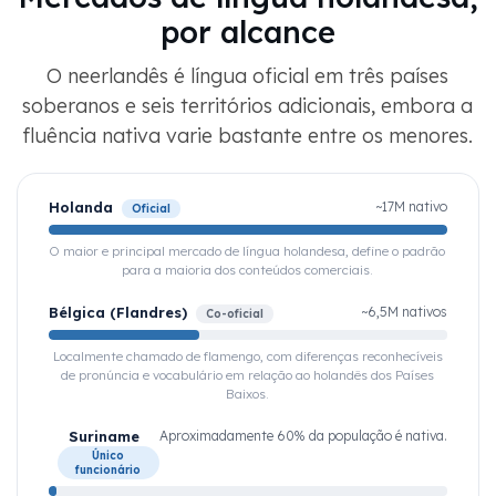
por alcance
O neerlandês é língua oficial em três países
soberanos e seis territórios adicionais, embora a
fluência nativa varie bastante entre os menores.
Holanda
~17M nativo
Oficial
O maior e principal mercado de língua holandesa, define o padrão
para a maioria dos conteúdos comerciais.
Bélgica (Flandres)
~6,5M nativos
Co-oficial
Localmente chamado de flamengo, com diferenças reconhecíveis
de pronúncia e vocabulário em relação ao holandês dos Países
Baixos.
Suriname
Aproximadamente 60% da população é nativa.
Único
funcionário