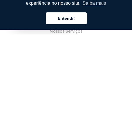
experiência no nosso site.
Saiba mais
EMPRESA
Entendi!
Sobre Nós
Português
Nossos Serviços
Blog
Perguntas Frequentes (FAQ)
Nossa Equipe
Carreiras
Jurídico
Entre em Contato
PARA CLIENTES
Iniciar sessão