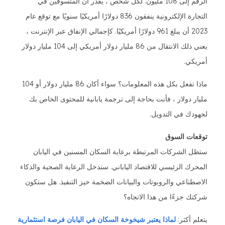
الرقم إلى 108 مليون. لكل شخص ، يُقدر أن المتسوقين في
التجارة الإلكترونية ينفقون 836 دولارًا أمريكيًا سنويًا مع توقع عام
2023 أن يبلغ 961 دولارًا أمريكيًا. كإجمالي الإنفاق عبر الإنترنت ،
يعني ذلك الانتقال من 86 مليار دولار أمريكي إلى 104 مليار دولار
أمريكي.
ماذا تفعل بكل هذه المعلومات؟ سواء أكان 86 مليار دولار أو 104
مليار دولار ، فأنت بحاجة إلى ترجمة يابانية للمحتوى الخاص بك
لجهودك في التدويل.
توقعات السوق
ستظل الشركات المرتبطة برعاية السكان المسنين في اليابان
المحرك الرئيسي للاقتصاد الياباني. ستدخل الرعاية الصحية والذكاء
الاصطناعي والروبوتات والبيانات الضخمة حيز التنفيذ. هل ستكون
شركتك جزءًا من هذا الاتجاه؟
يتعلم أكثر:
لماذا يعتبر شيخوخة السكان في اليابان فرصة استثمارية