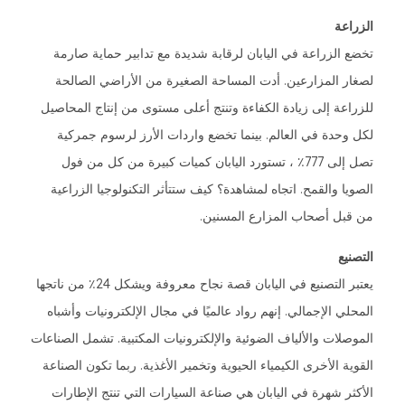
الزراعة
تخضع الزراعة في اليابان لرقابة شديدة مع تدابير حماية صارمة
لصغار المزارعين. أدت المساحة الصغيرة من الأراضي الصالحة
للزراعة إلى زيادة الكفاءة وتنتج أعلى مستوى من إنتاج المحاصيل
لكل وحدة في العالم. بينما تخضع واردات الأرز لرسوم جمركية
تصل إلى 777٪ ، تستورد اليابان كميات كبيرة من كل من فول
الصويا والقمح. اتجاه لمشاهدة؟ كيف ستتأثر التكنولوجيا الزراعية
من قبل أصحاب المزارع المسنين.
التصنيع
يعتبر التصنيع في اليابان قصة نجاح معروفة ويشكل 24٪ من ناتجها
المحلي الإجمالي. إنهم رواد عالميًا في مجال الإلكترونيات وأشباه
الموصلات والألياف الضوئية والإلكترونيات المكتبية. تشمل الصناعات
القوية الأخرى الكيمياء الحيوية وتخمير الأغذية. ربما تكون الصناعة
الأكثر شهرة في اليابان هي صناعة السيارات التي تنتج الإطارات