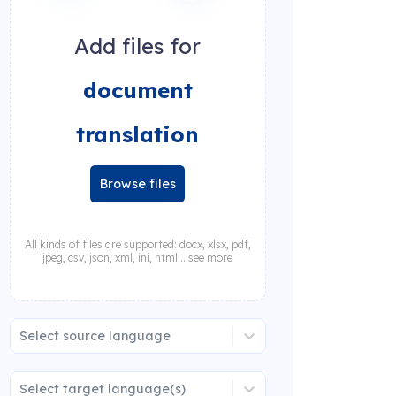
Add files for
document
translation
Browse files
All kinds of files are supported: docx, xlsx, pdf,
jpeg, csv, json, xml, ini, html... see more
Select source language
Select target language(s)