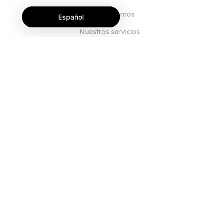
Quiénes somos
Español
Nuestros servicios
Blog
Preguntas frecuentes
Nuestro equipo
Empleo
Legal
Póngase en contacto con nosotros
PARA CLIENTES
Iniciar sesión
Registrarse