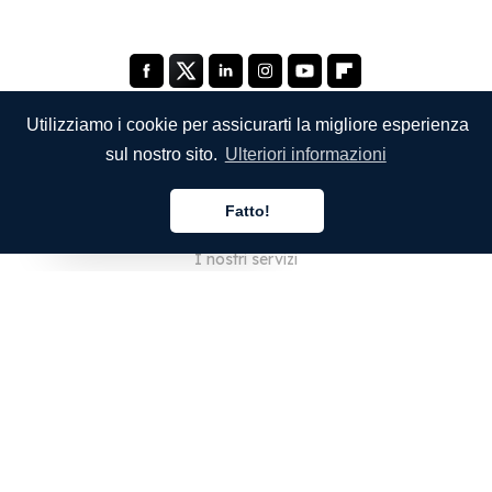
Utilizziamo i cookie per assicurarti la migliore esperienza
sul nostro sito.
Ulteriori informazioni
SOCIETÀ
Fatto!
Chi siamo
Italiano
I nostri servizi
Blog
Domande frequenti
Il nostro team
Opportunità di lavoro
Note legali