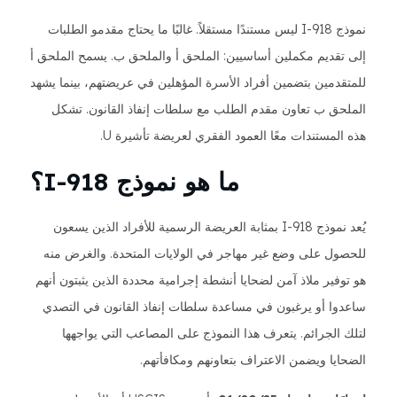
نموذج I-918 ليس مستندًا مستقلاً. غالبًا ما يحتاج مقدمو الطلبات
إلى تقديم مكملين أساسيين: الملحق أ والملحق ب. يسمح الملحق أ
للمتقدمين بتضمين أفراد الأسرة المؤهلين في عريضتهم، بينما يشهد
الملحق ب تعاون مقدم الطلب مع سلطات إنفاذ القانون. تشكل
هذه المستندات معًا العمود الفقري لعريضة تأشيرة U.
ما هو نموذج I-918؟
يُعد نموذج I-918 بمثابة العريضة الرسمية للأفراد الذين يسعون
للحصول على وضع غير مهاجر في الولايات المتحدة. والغرض منه
هو توفير ملاذ آمن لضحايا أنشطة إجرامية محددة الذين يثبتون أنهم
ساعدوا أو يرغبون في مساعدة سلطات إنفاذ القانون في التصدي
لتلك الجرائم. يتعرف هذا النموذج على المصاعب التي يواجهها
الضحايا ويضمن الاعتراف بتعاونهم ومكافأتهم.