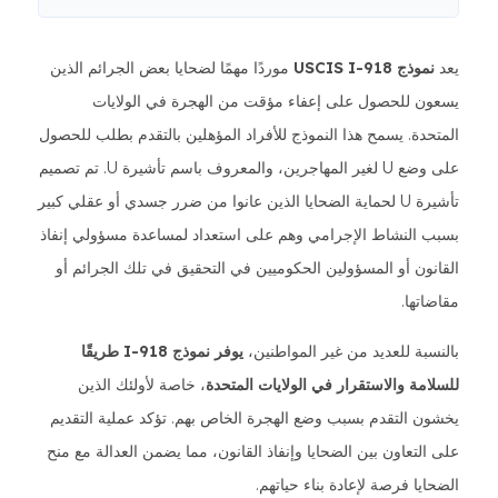
يعد
نموذج USCIS I-918
موردًا مهمًا لضحايا بعض الجرائم الذين
يسعون للحصول على إعفاء مؤقت من الهجرة في الولايات
المتحدة. يسمح هذا النموذج للأفراد المؤهلين بالتقدم بطلب للحصول
على وضع U لغير المهاجرين، والمعروف باسم تأشيرة U. تم تصميم
تأشيرة U لحماية الضحايا الذين عانوا من ضرر جسدي أو عقلي كبير
بسبب النشاط الإجرامي وهم على استعداد لمساعدة مسؤولي إنفاذ
القانون أو المسؤولين الحكوميين في التحقيق في تلك الجرائم أو
مقاضاتها.
بالنسبة للعديد من غير المواطنين،
يوفر نموذج I-918 طريقًا
للسلامة والاستقرار في الولايات المتحدة
، خاصة لأولئك الذين
يخشون التقدم بسبب وضع الهجرة الخاص بهم. تؤكد عملية التقديم
على التعاون بين الضحايا وإنفاذ القانون، مما يضمن العدالة مع منح
الضحايا فرصة لإعادة بناء حياتهم.