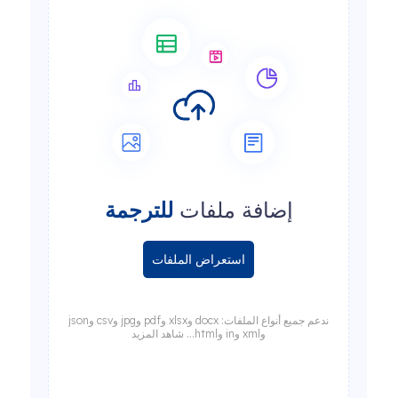
إضافة ملفات
للترجمة
استعراض الملفات
ندعم جميع أنواع الملفات: docx وxlsx وpdf وjpg وcsv وjson
وxml وin وhtml... شاهد المزيد