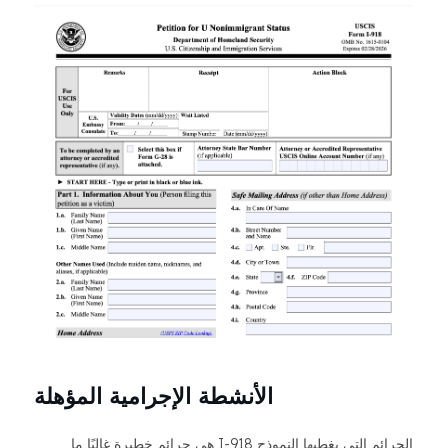
الأنشطة الإجرامية المؤهلة
الجرائم التي يغطيها النموذج I-918 هي جرائم خطيرة غالبًا ما