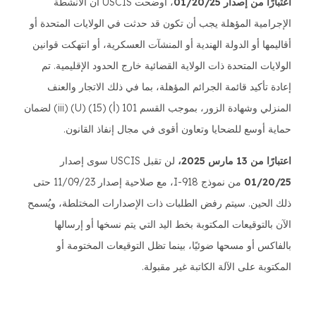
اعتبارًا من إصدار 01/20/25
، أوضحت USCIS أن الأنشطة
الإجرامية المؤهلة يجب أن تكون قد حدثت في الولايات المتحدة أو
أقاليمها أو الدولة الهندية أو المنشآت العسكرية، أو انتهكت قوانين
الولايات المتحدة ذات الولاية القضائية خارج الحدود الإقليمية. تم
إعادة تأكيد قائمة الجرائم المؤهلة، بما في ذلك الاتجار والعنف
المنزلي وشهادة الزور، بموجب القسم 101 (أ) (15) (U) (iii) لضمان
حماية أوسع للضحايا وتعاون أقوى في مجال إنفاذ القانون.
اعتبارًا من 13 مارس 2025،
لن تقبل USCIS سوى إصدار
01/20/25
من نموذج I-918، مع صلاحية إصدار 11/09/23 حتى
ذلك الحين. سيتم رفض الطلبات ذات الإصدارات المختلطة، ويُسمح
الآن بالتوقيعات المكتوبة بخط اليد التي يتم نسخها أو إرسالها
بالفاكس أو مسحها ضوئيًا، بينما تظل التوقيعات المختومة أو
المكتوبة على الآلة الكاتبة غير مقبولة.