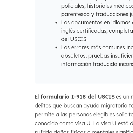
policiales, historiales médic
parentesco y traducciones j
Los documentos en idiomas e
inglés certificadas, completa
del USCIS.
Los errores más comunes incl
obsoletos, pruebas insuficien
información traducida incons
El
formulario I-918 del USCIS
es un r
delitos que buscan ayuda migratoria te
permite a las personas elegibles solici
conocido como visa U. La visa U está d
sufrido daños físicos o mentales signifi