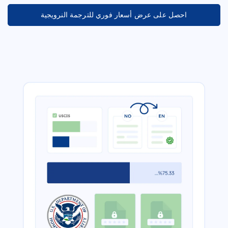
احصل على عرض أسعار فوري للترجمة النرويجية