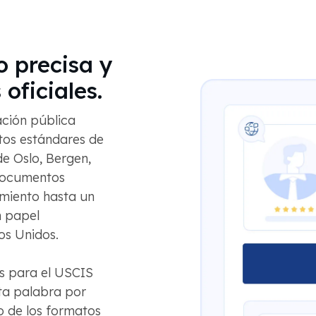
o precisa y
 oficiales.
ción pública
altos estándares de
e Oslo, Bergen,
 documentos
imiento hasta un
n papel
os Unidos.
s para el USCIS
ta palabra por
 de los formatos