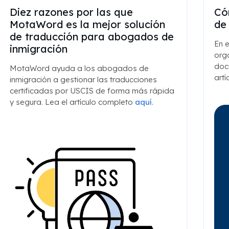
Diez razones por las que
Có
MotaWord es la mejor solución
de
de traducción para abogados de
En e
inmigración
orga
docu
MotaWord ayuda a los abogados de
artí
inmigración a gestionar las traducciones
certificadas por USCIS de forma más rápida
y segura. Lea el artículo completo
aquí
.