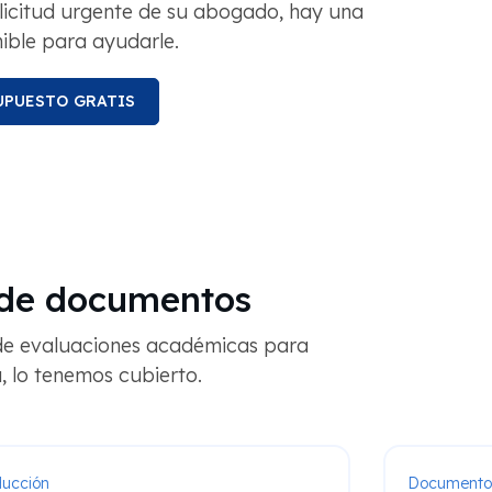
licitud urgente de su abogado, hay una
ible para ayudarle.
UPUESTO GRATIS
 de documentos
de evaluaciones académicas para
, lo tenemos cubierto.
ducción
Documentos