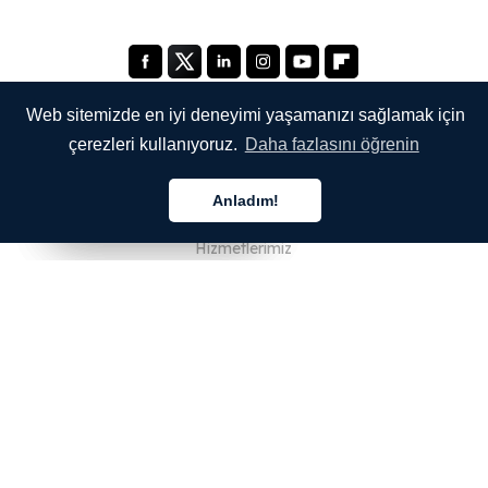
Web sitemizde en iyi deneyimi yaşamanızı sağlamak için
çerezleri kullanıyoruz.
Daha fazlasını öğrenin
ŞİRKETİMİZ
Anladım!
Hakkımızda
Türkçe
Türkçe
Türkçe
Hizmetlerimiz
Blog
SSS
Ekibimiz
Kariyer
Hukuk
Bize Ulaşın