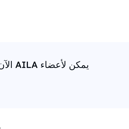
يمكن لأعضاء AILA الآن الوصول إلى خدمات الترجمة عند الطلب من MotaWord