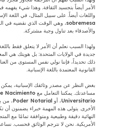
الأمر أيضاً بتجسيد الثقافة. وهذا شيء يفهمه فر
واللغات أيضاً. على سبيل المثال، في اللغة الإ
sobremesa
، وهي الوقت الذي نقضيه في الح
والأصدقاء بعد تناول وجبة مشتركة.
ولهذا السبب نعلم أن الأمر لا يتعلق فقط باللغة 
جديدة في الولايات المتحدة: بل هويتك هي المع
ذلك تحديداً، فإننا نولي نفس المستوى من العناي
القانونية المعتمدة باللغة الإسبانية.
بغض النظر عن مصدر وثائقك الإسبانية، يمكن لل
مساعدتك. يمكننا التعامل مع
e Nacimiento
Universitario
، أو
Poder Notarial
، من ب
الأخرى. يتولى هذه المهمة خبراء يضمنون أن تكو
النهائية دقيقة وطبيعية ومتوافقة تمامًا مع المتط
الأمريكية. نحن لا نترجم الوثائق فحسب. نساع