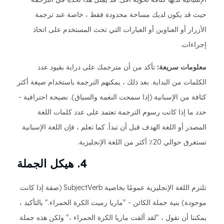
حيث قد يكون لديك مساحة محدودة فقط ، خاصة عند ترجمة
الأزرار أو العناوين أو العبارات التي تحث المستخدم على اتخاذ
إجراءات.
معلومات سريعة:
تأكد من أن مترجمك على دراية بقيود عدد
الكلمات من البداية. بعد ذلك ، يمكنهم الترجمة باستخدام صيغة أكثر
كثافة من الإسبانية (إذا سمحت النغمة والسياق). نصيحة احترافية -
حدد ما إذا كانت رسوم الترجمة تعتمد على عدد كلمات اللغة
المصدر أو اللغة الهدف قبل أن تبدأ. كما تعلم ، فإن اللغة الإسبانية
تستغرق حوالي 20٪ أكثر من اللغة الإنجليزية.
4. هيكل الجملة
تلتزم اللغة الإنجليزية عمومًا بخاصية SubjectVerb (صفة إذا كانت
موجودة) بنية جملة الكائن - "ماريا رميت الكرة الحمراء." بالتأكيد ،
يمكننا أن نقول ، "لقد ألقت ماريا الكرة الحمراء ،" ولكن هذه جملة