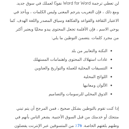
لن تعطي ترجمة Word for Word نفوذًا لعملك في سوق جديد.
ومع ذلك ، فإن التعريب يترجم المعنى وليس الكلمات ، ويأخذ في
الاعتبار الثقافة والقواعد والفكاهة وسياق المصدر واللغة الهدف. كما
يوحي الاسم ، فإن الأقلمة تجعل المحتوى يبدو محليًا ويعتبر أكثر
من مجرد كلمات. يتضمن التوطين ما يلي:
النكتة والتعابير من بلد
عادات استهلاك المحتوى واهتمامات المستهلك
التنسيقات المحلية للعملة والتواريخ والعناوين
اللوائح المحلية
الألوان ومعانيها
الذوق المحلي للرسومات والتصاميم
إذا كنت تقوم بالتوطين بشكل صحيح ، فمن المرجح أن يتم تبني
منتجك أو خدمتك من قبل السوق الأجنبية. يشعر الناس بأنهم في
وطنهم بلغتهم الخاصة.
76٪
من المتسوقين عبر الإنترنت يفضلون