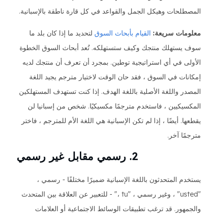
المصطلحات وهيكل الجمل والقواعد في كل قارة ناطقة بالإسبانية.
معلومات سريعة:
القيام بأبحاث السوق
لتحديد ما إذا كان بلد ما
سوف يستهلك منتجك وكيف ستستهلكه. تُعد أبحاث السوق الخطوة
الأولى في أي استراتيجية توطين. بمجرد أن تعرف أن منتجك لديه
إمكانات في السوق ، فقد حان الوقت لاختيار مترجم يجيد اللغة
المصدر واللغة الأصلية باللغة الهدف. إذا كنت تستهدف المستهلكين
المكسيكيين ، فاستخدم مترجمًا مكسيكيًا. شخص من إسبانيا لن
يقطعها. أيضًا ، إذا لم تكن الإسبانية هي اللغة الأم للمترجم ، فاختر
مترجمًا آخر.
2. رسمي مقابل غير رسمي
يستخدم المتحدثون باللغة الإسبانية ضميرًا مختلفًا - رسمي ،
"usted" ، وغير رسمي ، "tu ،" - للتعبير عن العلاقة بين المتحدث
والجمهور. قد ترغب تطبيقات الوسائط الاجتماعية أو العلامات