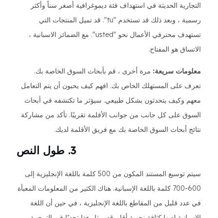
التجارية الحديثة في استهداف فئة ديموغرافية أصغر سناً وأكثر
رسمية ، وبعد ذلك قد تستخدم "tu". قد تميل المنتجات التي
تستهدف محترفي الأعمال نحو "usted". مع الضمائر الاسبانية ،
الاتساق هو المفتاح.
معلومات سريعة:
مرة أخرى ، قم بأبحاث السوق الخاصة بك.
تعرف على المستهلك الخاص بك. افهم كيف يحبون أن يتم التعامل
معهم وكيف يتحدثون بشكل طبيعي. سيؤثر ما تكتشفه في أبحاث
السوق على كل جانب من جوانب الأقلمة تقريبًا. تأكد من مشاركة
نتائج أبحاث السوق الخاصة بك مع فريق الأقلمة لديك.
3. طول النص
سيتم توسيع المستند المكون من 500 كلمة باللغة الإنجليزية إلى
600-700 كلمة باللغة الإسبانية. هناك الكثير من المعلومات المعبأة
في عدد قليل من المقاطع باللغة الإنجليزية ، في حين أن اللغة
الإسبانية لديها كثافة نحوية أقل. قد يمثل هذا تحديًا في الترجمة