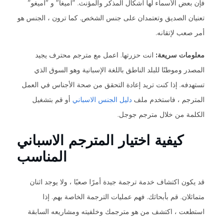
فإن بعض الأسماء لها أشكال المذكر والمؤنث. "أميغا" و "أميغو"
تعنيان الصديق وتعتمدان على جنس الشخص. كما ترون ، الجنس هو
أمر صعب لإتقانه.
معلومات سريعة:
انت حزرتها. اعمل مع مترجم محترف يجيد
المصدر وموطنًا للبلد الناطق باللغة الإسبانية وهو السوق الذي
تستهدفه. إذا كنت تريد إعادة التحقق من صحة الأجناس في العمل
المترجم ، فاستخدم ملف
دليل الجنس الاسباني
أو قم بتشغيل
الكلمة من خلال مترجم جوجل.
كيفية اختيار المترجم الاسباني
المناسب
قد يكون اكتشاف خدمة ترجمة جيدة أمرًا صعبًا ، ولا يوجد اثنان
متماثلان. قم بأبحاثك. فهم عمليات الترجمة الخاصة بهم. إذا
استطعت ، اكتشف من هو مترجمك وخلفيته ومشاريعه السابقة