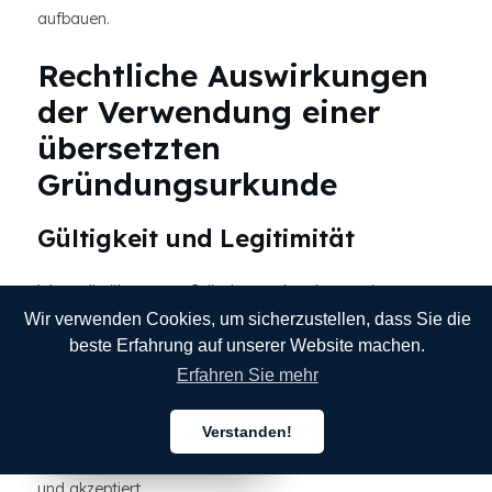
aufbauen.
Rechtliche Auswirkungen
der Verwendung einer
übersetzten
Gründungsurkunde
Gültigkeit und Legitimität
Wenn die übersetzte Gründungsurkunde von einem
Wir verwenden Cookies, um sicherzustellen, dass Sie die
erfahrenen Übersetzer ausgefüllt wird, hat sie dieselbe
beste Erfahrung auf unserer Website machen.
Rechtsgültigkeit und Legitimität wie das
Erfahren Sie mehr
Originaldokument. Die Übersetzung wird von Behörden
und Institutionen aufgrund ihrer Richtigkeit und
Verstanden!
Deutsch
Deutsch
Deutsch
Einhaltung der gesetzlichen Anforderungen anerkannt
und akzeptiert.