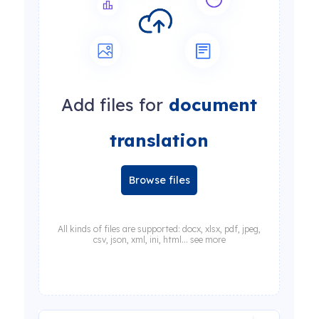
Add files for
document
translation
Browse files
All kinds of files are supported: docx, xlsx, pdf, jpeg,
csv, json, xml, ini, html... see more