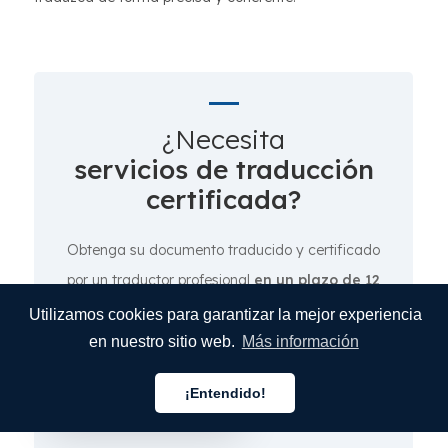
¿Necesita
servicios de traducción
certificada?
Obtenga su documento traducido y certificado
por un traductor profesional
en un plazo de 12
horas.
Utilizamos cookies para garantizar la mejor experiencia
en nuestro sitio web.
Más información
Calcule el costo de su
¡Entendido!
traducción
Español