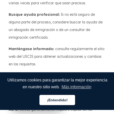
varias veces para verificar que sean precisos.
Busque ayuda profesional:
Si no está seguro de
alguna parte del proceso, considere buscar la ayuda de
un abogado de inmigración o de un consultor de
inmigración certificado.
Manténgase informado:
consulte regularmente el sitio
web del USCIS para obtener actualizaciones y cambios
en los requisitos.
Preguntas frecuentes
Utilizamos cookies para garantizar la mejor experiencia
en nuestro sitio web.
Más información
P1:
¿Tengo que presentar documentos originales o
copias?
¡Entendido!
Español
Español
Español
A1: El
USCIS generalmente requiere copias de los