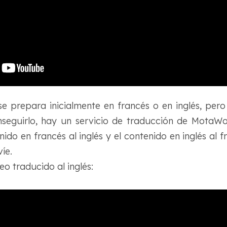
se prepara inicialmente en francés o en inglés, pero 
nseguirlo, hay un servicio de traducción de MotaWo
nido en francés al inglés y el contenido en inglés al 
íe.
eo traducido al inglés: