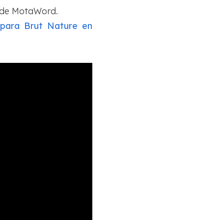
s de MotaWord.
para Brut Nature en