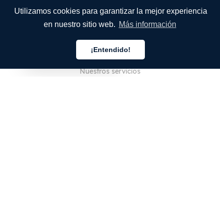
Utilizamos cookies para garantizar la mejor experiencia
en nuestro sitio web.
Más información
EMPRESA
¡Entendido!
Quiénes somos
Español
Nuestros servicios
Blog
Preguntas frecuentes
Nuestro equipo
Empleo
Legal
Póngase en contacto con nosotros
PARA CLIENTES