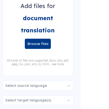
Add files for
document
translation
Browse files
All kinds of files are supported: docx, xlsx, pdf,
jpeg, csv, json, xml, ini, html... see more
Select source language
Select target language(s)