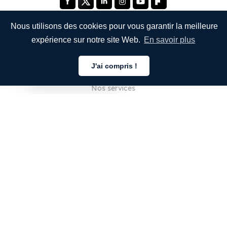
Nous utilisons des cookies pour vous garantir la meilleure
expérience sur notre site Web.
En savoir plus
ENTREPRISE
J'ai compris !
À propos de nous
Français
Nos services
Blog
FAQ
Notre équipe
Carrières
Juridique
Nous contacter