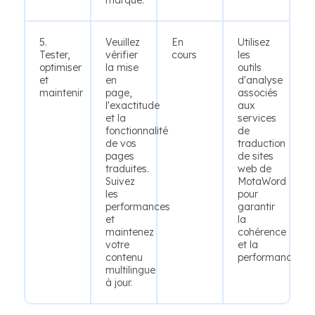
marque.
5.
Veuillez
En
Utilisez
Tester,
vérifier
cours
les
optimiser
la mise
outils
et
en
d'analyse
maintenir
page,
associés
l'exactitude
aux
et la
services
fonctionnalité
de
de vos
traduction
pages
de sites
traduites.
web de
Suivez
MotaWord
les
pour
performances
garantir
et
la
maintenez
cohérence
votre
et la
contenu
performance.
multilingue
à jour.