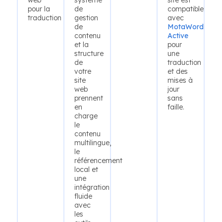
web
système
site est
pour la
de
compatible
traduction
gestion
avec
de
MotaWord
contenu
Active
et la
pour
structure
une
de
traduction
votre
et des
site
mises à
web
jour
prennent
sans
en
faille.
charge
le
contenu
multilingue,
le
référencement
local et
une
intégration
fluide
avec
les