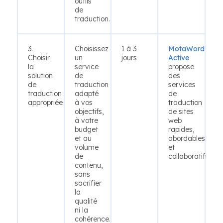
outils
de
traduction.
3.
Choisissez
1 à 3
MotaWord
Choisir
un
jours
Active
la
service
propose
solution
de
des
de
traduction
services
traduction
adapté
de
appropriée
à vos
traduction
objectifs,
de sites
à votre
web
budget
rapides,
et au
abordables
volume
et
de
collaboratifs.
contenu,
sans
sacrifier
la
qualité
ni la
cohérence.