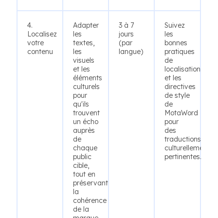
4.
Adapter
3 à 7
Suivez
Localisez
les
jours
les
votre
textes,
(par
bonnes
contenu
les
langue)
pratiques
visuels
de
et les
localisation
éléments
et les
culturels
directives
pour
de style
qu'ils
de
trouvent
MotaWord
un écho
pour
auprès
des
de
traductions
chaque
culturellement
public
pertinentes.
cible,
tout en
préservant
la
cohérence
de la