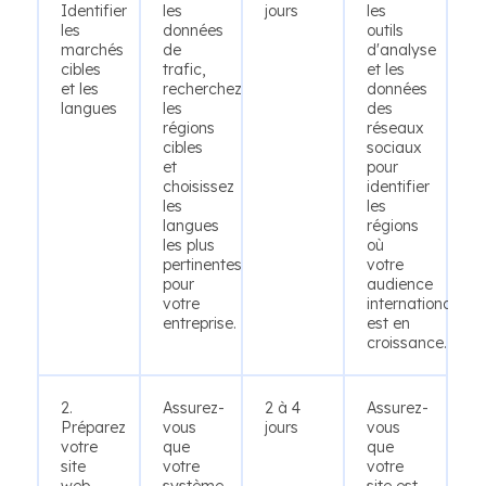
Identifier
les
jours
les
les
données
outils
marchés
de
d'analyse
cibles
trafic,
et les
et les
recherchez
données
langues
les
des
régions
réseaux
cibles
sociaux
et
pour
choisissez
identifier
les
les
langues
régions
les plus
où
pertinentes
votre
pour
audience
votre
internationale
entreprise.
est en
croissance.
2.
Assurez-
2 à 4
Assurez-
Préparez
vous
jours
vous
votre
que
que
site
votre
votre