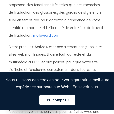
proposons des fonctionnalités telles que des mémoires
de traduction, des glossaires, des guides de style et un
suivi en temps réel pour garantir la cohérence de votre
identité de marque et l'efficacité de votre flux de travail
de traduction.
motaword.com
Notre produit « Active » est spécialement conçu pour les
sites web multilingues. Il gère tout, du texte et du
multimédia au CSS et aux polices, pour que votre site
s'affiche et fonctionne correctement dans toutes les
langues et toutes les régions.
motaword.com
Nous utilisons des cookies pour vous garantir la meilleure
expérience sur notre site Web.
En savoir plus
Nous connaissons les difficultés courantes en matière de
traduction, telles que l'incohérence de la terminologie, les
J'ai compris !
Français
Français
Français
erreurs de référencement et les décalages culturels.
Nous concevons nos services pour les éviter. Avec une