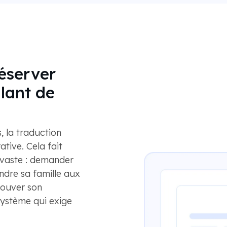
éserver
llant de
 la traduction
tive. Cela fait
vaste : demander
indre sa famille aux
rouver son
système qui exige