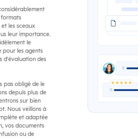
considérablement
s formats
 et les sceaux
tous leur importance.
idèlement le
e pour les agents
es d'évaluation des
s pas obligé de le
ons depuis plus de
entrons sur bien
t. Nous veillons à
omplète et adaptée
çon, vos documents
nfusion ou de