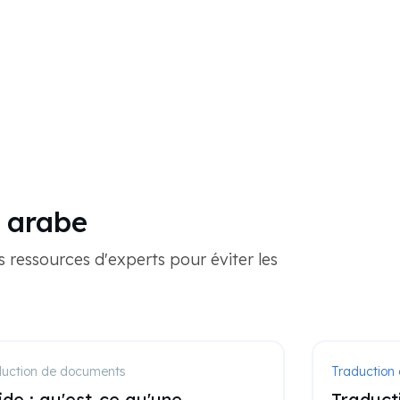
n arabe
s ressources d'experts pour éviter les
duction de documents
Traduction c
de : qu'est-ce qu'une
Traducti