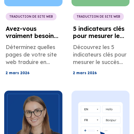
coûteux.
TRADUCTION DE SITE WEB
TRADUCTION DE SITE WEB
Avez-vous
5 indicateurs clés
vraiment besoin
pour mesurer le
de traduire
succès d'un site
Déterminez quelles
Découvrez les 5
l'intégralité de
web multilingue
pages de votre site
indicateurs clés pour
votre site web ?
web traduire en
mesurer le succès
Guide pratique
priorité, réduisez les
d'un site web
pour les petites
2 mars 2026
2 mars 2026
abandons dus à la
multilingue.
entreprises
présence de
Découvrez les
contenus
analyses SEO
multilingues et
internationales et les
améliorez le
indicateurs clés de
référencement
performance (KPI)
multilingue afin
d'engagement pour
d'augmenter les
une croissance