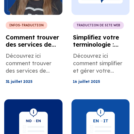
conversions des
mondiale.
petites entreprises.
INFOS-TRADUCTION
TRADUCTION DE SITE WEB
Comment trouver
Simplifiez votre
des services de
terminologie :
traduction locaux
nouvelles
Découvrez ici
Découvrez ici
près de chez vous
fonctionnalités de
comment trouver
comment simplifier
gestion du
des services de
et gérer votre
glossaire chez
traduction locaux
glossaire grâce aux
MotaWord
31 juillet 2025
16 juillet 2025
près de chez vous
nouvelles
pour répondre à vos
fonctionnalités de
besoins de
MotaWord.
traduction.