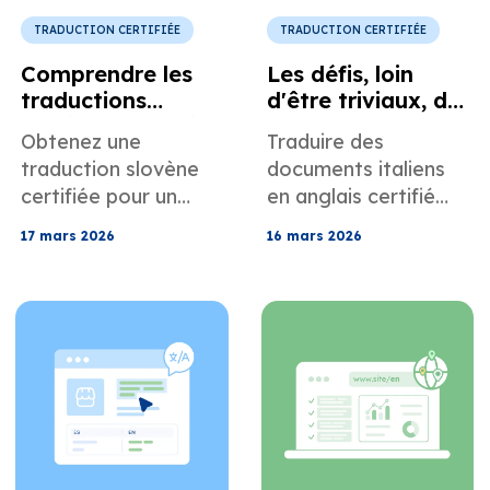
TRADUCTION CERTIFIÉE
TRADUCTION CERTIFIÉE
Comprendre les
Les défis, loin
traductions
d'être triviaux, de
slovènes certifiées
la traduction
Obtenez une
Traduire des
à usage juridique
certifiée de
traduction slovène
documents italiens
l'italien vers
certifiée pour un
en anglais certifié
l'anglais
usage juridique,
avec exactitude et
17 mars 2026
16 mars 2026
commercial et
conformité.
judiciaire. Découvrez
Découvrez les
les différents types
exigences, les
de certifications, les
difficultés courantes
exigences en
et comment faire
matière de
accepter vos
déclaration sous
documents à
serment et comment
l'étranger.
éviter les rejets