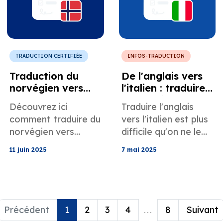
TRADUCTION CERTIFIÉE
INFOS-TRADUCTION
Traduction du
De l'anglais vers
norvégien vers
l'italien : traduire
l'anglais : un guide
avec précision
Découvrez ici
Traduire l'anglais
complet
comment traduire du
vers l'italien est plus
norvégien vers
difficile qu'on ne le
l'anglais, des conseils
pense
11 juin 2025
7 mai 2025
utiles et des
habituellement. Dans
informations
cet article, nous
linguistiques
aborderons tout ce
intéressantes sur
qui concerne la
cette paire de
traduction de l'italien
Précédent
1
2
3
4
...
8
Suivant
langues.
vers l'anglais et vice