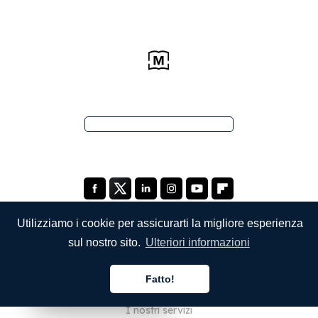
Utilizziamo i cookie per assicurarti la migliore esperienza
sul nostro sito.
Ulteriori informazioni
SOCIETÀ
Fatto!
Chi siamo
Italiano
Italiano
Italiano
I nostri servizi