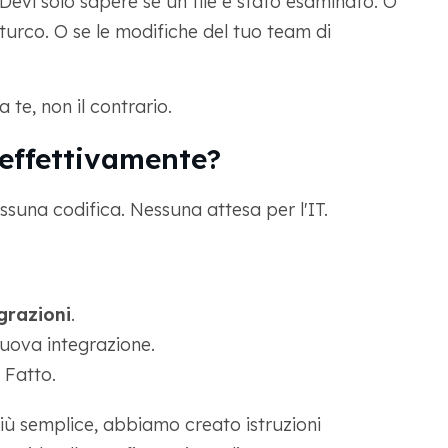
evi solo sapere se un file è stato esaminato. O
urco. O se le modifiche del tuo team di
te, non il contrario.
effettivamente?
una codifica. Nessuna attesa per l'IT.
grazioni
.
ova integrazione.
. Fatto.
iù semplice, abbiamo creato istruzioni