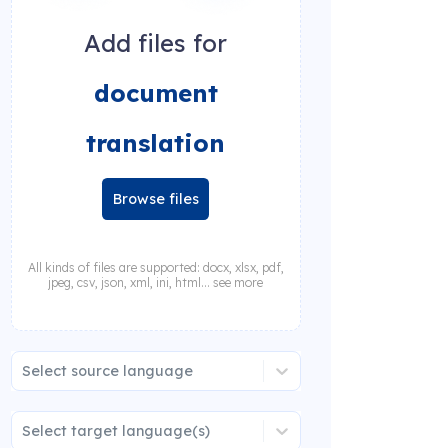
Add files for
document
translation
Browse files
All kinds of files are supported: docx, xlsx, pdf,
jpeg, csv, json, xml, ini, html... see more
Select source language
Select target language(s)