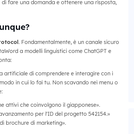
e di fare una domanda e ottenere una risposta,
unque?
rotocol
. Fondamentalmente, è un canale sicuro
otaWord a modelli linguistici come ChatGPT e
onta:
a artificiale di comprendere e interagire con i
o modo in cui lo fai tu. Non scavando nei menu o
:
one attivi che coinvolgono il giapponese».
i avanzamento per l'ID del progetto 542154.»
o di brochure di marketing».