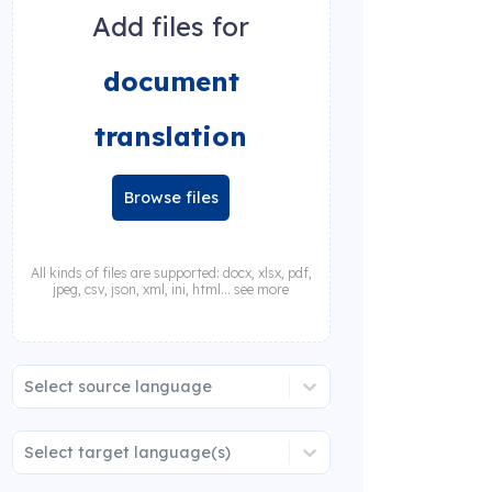
Add files for
document
translation
Browse files
All kinds of files are supported: docx, xlsx, pdf,
jpeg, csv, json, xml, ini, html... see more
Select source language
Select target language(s)